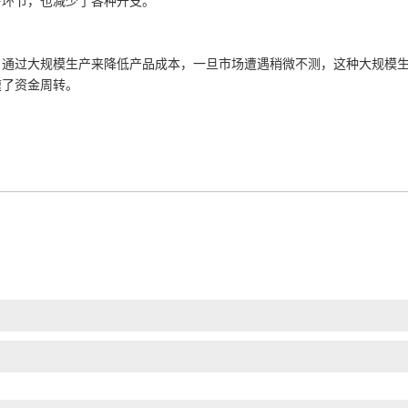
售环节，也减少了各种开支。
，通过大规模生产来降低产品成本，一旦市场遭遇稍微不测，这种大规模
速了资金周转。