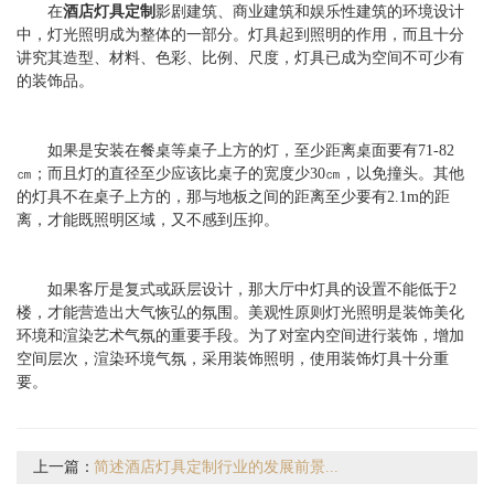
在
酒店灯具定制
影剧建筑、商业建筑和娱乐性建筑的环境设计
中，灯光照明成为整体的一部分。灯具起到照明的作用，而且十分
讲究其造型、材料、色彩、比例、尺度，灯具已成为空间不可少有
的装饰品。
如果是安装在餐桌等桌子上方的灯，至少距离桌面要有71-82
㎝；而且灯的直径至少应该比桌子的宽度少30㎝，以免撞头。其他
的灯具不在桌子上方的，那与地板之间的距离至少要有2.1m的距
离，才能既照明区域，又不感到压抑。
如果客厅是复式或跃层设计，那大厅中灯具的设置不能低于2
楼，才能营造出大气恢弘的氛围。美观性原则灯光照明是装饰美化
环境和渲染艺术气氛的重要手段。为了对室内空间进行装饰，增加
空间层次，渲染环境气氛，采用装饰照明，使用装饰灯具十分重
要。
上一篇：
简述酒店灯具定制行业的发展前景...