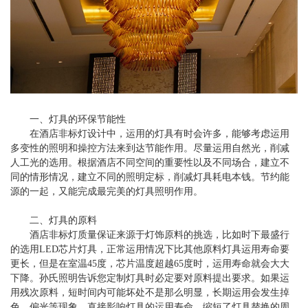
一、灯具的环保节能性
在酒店非标灯设计中，运用的灯具有时会许多，能够考虑运用
多变性的照明和操控方法来到达节能作用。尽量运用自然光，削减
人工光的选用。根据酒店不同空间的重要性以及不同场合，建立不
同的情形情况，建立不同的照明定标，削减灯具耗电本钱。节约能
源的一起，又能完成最完美的灯具照明作用。
二、灯具的原料
酒店非标灯质量保证来源于灯饰原料的挑选，比如时下最盛行
的选用LED芯片灯具，正常运用情况下比其他原料灯具运用寿命要
更长，但是在室温45度，芯片温度超越65度时，运用寿命就会大大
下降。孙氏照明告诉您定制灯具时必定要对原料提出要求。如果运
用残次原料，短时间内可能坏处不是那么明显，长期运用会发生掉
色、偏光等现象，直接影响灯具的运用寿命，缩短了灯具替换的周