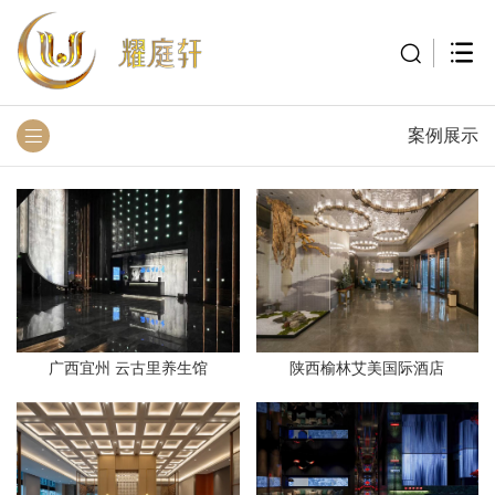
案例展示
广西宜州 云古里养生馆
陕西榆林艾美国际酒店